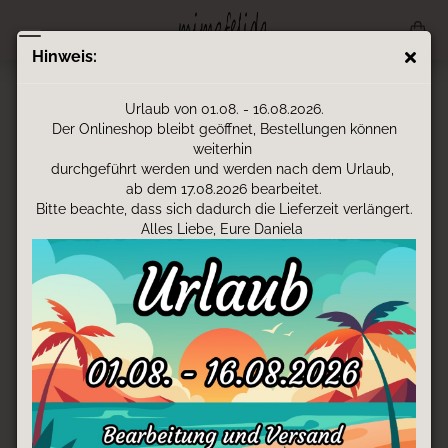
Hinweis:
SCHÖN, DASS DU HIER BIST!
Urlaub von 01.08. - 16.08.2026.
Der Onlineshop bleibt geöffnet, Bestellungen können
weiterhin
durchgeführt werden und werden nach dem Urlaub,
Viel Spaß beim Stöbern und Entdecken
ab dem 17.08.2026 bearbeitet.
meiner Produkte.
Bitte beachte, dass sich dadurch die Lieferzeit verlängert.
Handgemachte Produkte & Kreative Designs
Alles Liebe, Eure Daniela
aus Österreich!
Bei Fragen und individuellen Wünschen,
kontaktiere mich gerne!
Mail
Jetzt neu!