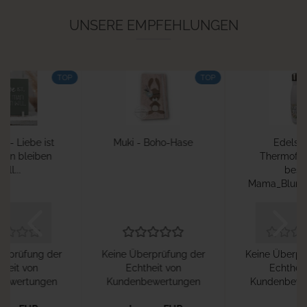
UNSERE EMPFEHLUNGEN
TOP
TOP
k - Liebe ist
Muki - Boho-Hase
Edelsta
an bleiben
Thermofla
will...
best
Mama_Blumen
erprüfung der
Keine Überprüfung der
Keine Überpr
theit von
Echtheit von
Echtheit
bewertungen
Kundenbewertungen
Kundenbewe