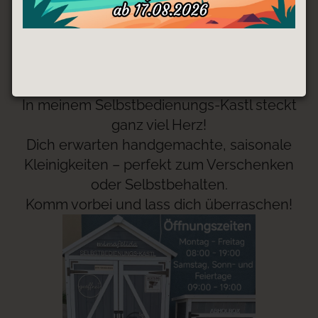
Selbstbedienungs-Kastl
Wienerstraße 41
3702 Niederrußbach
Auf Google Maps anzeigen
In meinem Selbstbedienungs-Kastl steckt
ganz viel Herz!
Dich erwarten handgemachte, saisonale
Kleinigkeiten – perfekt zum Verschenken
oder Selbstbehalten.
Komm vorbei und lass dich überraschen!