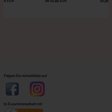
6,00 EUR
ab 22,95 EUR
22,95 
Folgen Sie mimafelida auf
In Zusammenarbeit mit