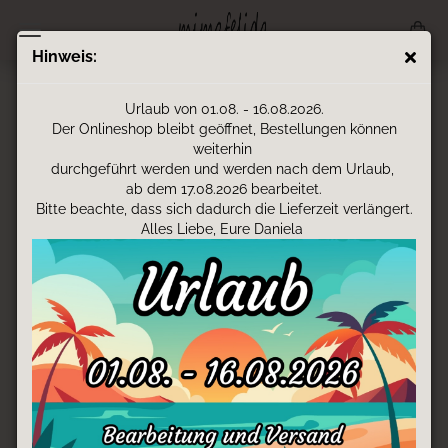
Hinweis:
LEDERPATSCHEN /
Urlaub von 01.08. - 16.08.2026.
LEDERPUSCHEN
Der Onlineshop bleibt geöffnet, Bestellungen können
weiterhin
durchgeführt werden und werden nach dem Urlaub,
ab dem 17.08.2026 bearbeitet.
LEDERPATSCHEN / LEDERPUSCHEN
Bitte beachte, dass sich dadurch die Lieferzeit verlängert.
Alles Liebe, Eure Daniela
handgemacht aus Österreich
rutschhemmende Sohle
atmungsaktiv
elastische Passform - gibt dem Kind ein Barfußgefühl, welches
wichtig für die gesunde Fußentwicklung ist.
Der perfekte Begleiter zum Krabbeln, für die 1. Schritte sowie
als Haus- und Kindergartenschuh!
Du hast dein Wunschmotiv nicht gefunden?
Melde dich
und wir erstellen