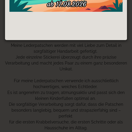
gemeinsam, die für dich passenden Lederpatschen /
Lederpuschen.
Nach erfolgreicher Auswahl, können diese, unter der
Kategorie Wunsch- und Überaschungs Lederpatschen
,
von dir bestellt werden!
Meine Lederpatschen werden mit viel Liebe zum Detail in
sorgfältiger Handarbeit gefertigt.
Jede einzelne Stickerei überzeugt durch ihre präzise
Verarbeitung und macht jedes Paar zu einem ganz besonderen
Unikat.
Für meine Lederpatschen verwende ich ausschließlich
hochwertiges, weiches Echtleder.
Es ist angenehm zu tragen, atmungsaktiv und passt sich den
kleinen Kinderfüßen optimal an.
Die sorgfältige Verarbeitung sorgt dafür, dass die Patschen
besonders langlebig, bequem und strapazierfähig sind –
perfekt
für die ersten Krabbelversuche, die ersten Schritte oder als
Hausschuhe im Alltag.