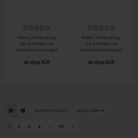
Keine Überprüfung
Keine Überprüfung
der Echtheit von
der Echtheit von
Kundenbewertungen
Kundenbewertungen
ab 28,95 EUR
ab 28,95 EUR
Sortieren nach
pro Seite
Sortieren nach
16 pro Seite
1
2
3
4
...
10
»