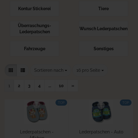
Kontur Stickerei
Tiere
Überraschungs-
Wunsch Lederpatschen
Lederpatschen
Fahrzeuge
Sonstiges
Sortieren nach
pro Seite
Sortieren nach
16 pro Seite
1
2
3
4
...
10
»
TOP
TOP
Lederpatschen -
Lederpatschen - Auto