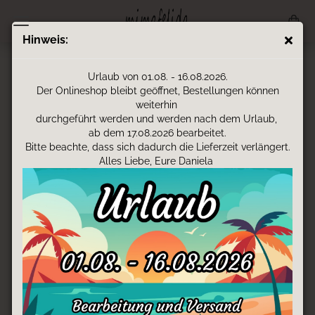
Hinweis:
SPARDOSE - APPLIKATION -
Urlaub von 01.08. - 16.08.2026.
BLECHDOSE MIT
Der Onlineshop bleibt geöffnet, Bestellungen können
weiterhin
PERSONALISIERTER FILZHÜLLE
durchgeführt werden und werden nach dem Urlaub,
ab dem 17.08.2026 bearbeitet.
Bitte beachte, dass sich dadurch die Lieferzeit verlängert.
Spardose aus Blech mit bestickter / personalisierter Filzhülle
Alles Liebe, Eure Daniela
umhüllt.
Die Blechdose ist einfach zu öffnen und zu schließen wie eine
Farbdose.
In Applikation (aufgestickter Stoff), der noch individuell
schattiert wird.
Die Spardose inklusive Hülle hat ca. einen Durchmesser von 9
cm und eine Höhe von ca. 11,5 cm.
Sie haben Ihr Wunschmotiv nicht gefunden?
Kontaktiere Sie mich bitte, und wir erstellen