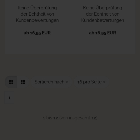
Keine Überprüfung
Keine Überprüfung
der Echtheit von
der Echtheit von
Kundenbewertungen
Kundenbewertungen
ab 16,95 EUR
ab 16,95 EUR
Sortieren nach
pro Seite
Sortieren nach
16 pro Seite
1
1
bis
12
(von insgesamt
12
)