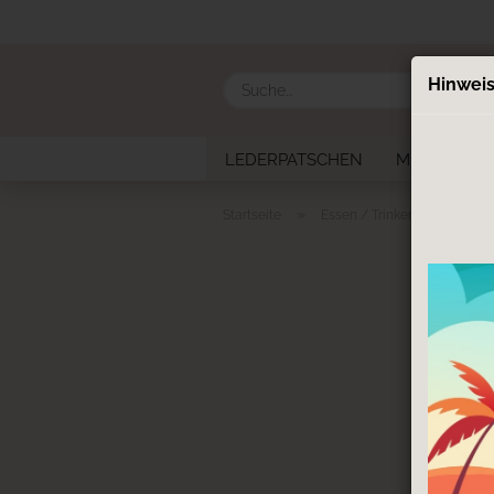
Hinweis
LEDERPATSCHEN
MUTTER KIN
»
»
Startseite
Essen / Trinken
Tasse
T