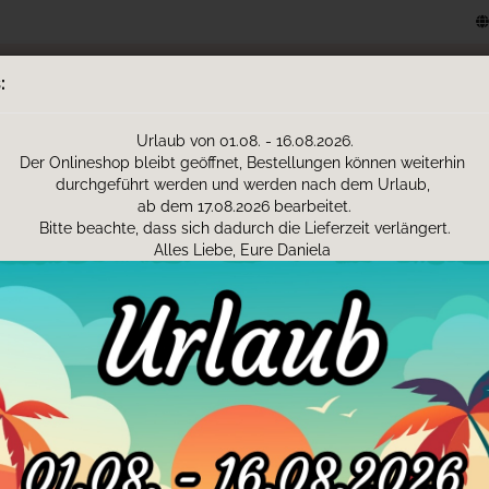
Lieferland
Suche...
:
Urlaub von 01.08. - 16.08.2026.
E-Mail
D PASS HÜLLEN (AT)
SPARDOSEN
HANDTÜCHER
W
Der Onlineshop bleibt geöffnet, Bestellungen können weiterhin
durchgeführt werden und werden nach dem Urlaub,
Passwort
ab dem 17.08.2026 bearbeitet.
n
Bitte beachte, dass sich dadurch die Lieferzeit verlängert.
Alles Liebe, Eure Daniela
ASSEN AUS KERAMIK ODER KUNSTSTO
Konto erstellen
Keramiktasse:
Passwort vergesse
Durchmesser ca. 82 mm, Höhe ca. 95 mm
Volumen 330 ml (11oz)
Spülmaschinen- und Mikrowellengeeignet
Kunststofftasse:
Durchmesser ca. 80 mm, Höhe ca. 92 mm