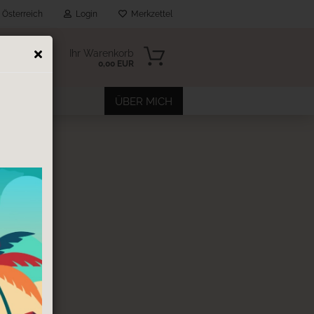
Österreich
Login
Merkzettel
Ihr Warenkorb
0,00 EUR
EITERE
ÜBER MICH
FF
n?