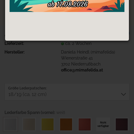
TOP
Art.Nr.:
Bagger-Pat1-SP-weiß-FE-weiß
Lieferzeit:
ca. 2 Wochen
Hersteller:
Daniela Heindl (mimafelida)
Wienerstraße 41
3702 Niederrußbach
office@mimafelida.at
Größe Lederpatschen:
Lederfarbe Spann (vorne):
weiß