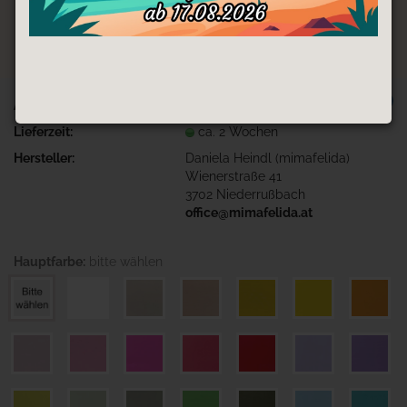
TOP
Art.Nr.:
3D-Druck-Hasenei-bitte wählen
Lieferzeit:
ca. 2 Wochen
Hersteller:
Daniela Heindl (mimafelida)
Wienerstraße 41
3702 Niederrußbach
office@mimafelida.at
Hauptfarbe:
bitte wählen