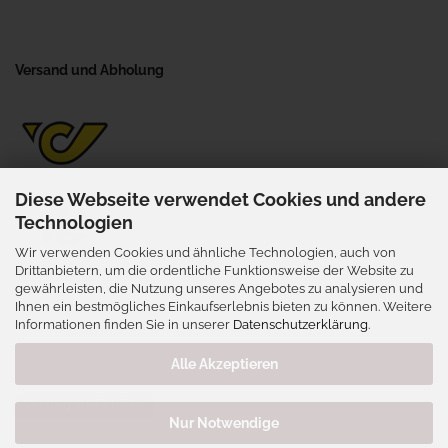
Versand und Abholung
Diese Webseite verwendet Cookies und andere
Technologien
Wir verwenden Cookies und ähnliche Technologien, auch von
Selbstabholung
Drittanbietern, um die ordentliche Funktionsweise der Website zu
gewährleisten, die Nutzung unseres Angebotes zu analysieren und
Wienerstraße 41, 3702 Niederrußbach
Ihnen ein bestmögliches Einkaufserlebnis bieten zu können. Weitere
nur nach vorheriger Terminabsprache
Informationen finden Sie in unserer
Datenschutzerklärung
.
Alle Akzeptieren
Vertrag widerrufen
Nur Notwendige