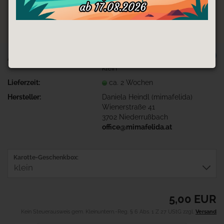
TOP
Art.Nr.:
3D-Druck-Karotte Geschenkbox-
klein
Lieferzeit:
ca. 2 Wochen
Hersteller:
Daniela Heindl (mimafelida)
Wienerstraße 41
3702 Niederrußbach
office@mimafelida.at
Karotte-Geschenkbox:
5,00 EUR
Kein Steuerausweis gem. Kleinuntern.-Reg. § 6 Abs. 1 Z 27 UStG zzgl.
Versand