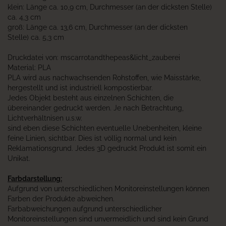
klein: Länge ca. 10,9 cm, Durchmesser (an der dicksten Stelle)
ca. 4,3 cm
groß: Länge ca. 13,6 cm, Durchmesser (an der dicksten
Stelle) ca. 5,3 cm
Druckdatei von: mscarrotandthepeas&licht_zauberei
Material: PLA
PLA wird aus nachwachsenden Rohstoffen, wie Maisstärke,
hergestellt und ist industriell kompostierbar.
Jedes Objekt besteht aus einzelnen Schichten, die
übereinander gedruckt werden. Je nach Betrachtung,
Lichtverhältnisen u.s.w.
sind eben diese Schichten eventuelle Unebenheiten, kleine
feine Linien, sichtbar. Dies ist völlig normal und kein
Reklamationsgrund. Jedes 3D gedruckt Produkt ist somit ein
Unikat.
Farbdarstellung:
Aufgrund von unterschiedlichen Monitoreinstellungen können
Farben der Produkte abweichen.
Farbabweichungen aufgrund unterschiedlicher
Monitoreinstellungen sind unvermeidlich und sind kein Grund