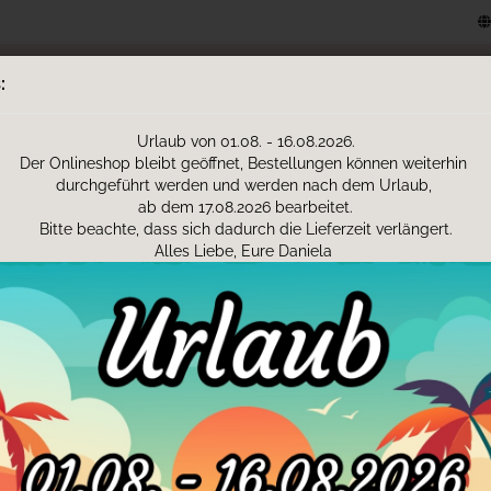
Lieferland
Suche...
:
Urlaub von 01.08. - 16.08.2026.
E-Mail
D PASS HÜLLEN (AT)
SPARDOSEN
HANDTÜCHER
W
Der Onlineshop bleibt geöffnet, Bestellungen können weiterhin
durchgeführt werden und werden nach dem Urlaub,
Passwort
ab dem 17.08.2026 bearbeitet.
»
»
Rucksäcke
Rucksäcke für Erwachsene
Bitte beachte, dass sich dadurch die Lieferzeit verlängert.
Alles Liebe, Eure Daniela
RUCKSÄCKE FÜR ERWACHSENE
Konto erstellen
äcke für Erwachsene – Praktische Begleiter für Alltag, Freizeit und 
ielseitige Alltagsbegleiter, die Funktionalität, Komfort und modern
Passwort vergesse
Stadtbummel, Ausflüge oder Reisen – ein hochwertiger Rucksack bie
gleichzeitig für angenehmen Tragekomfort.
verteilung auf beide Schultern bleiben die Hände frei und der Rück
besonders praktisch für den täglichen Gebrauch macht.
 das Design eine wichtige Rolle. Moderne Rucksäcke für Erwachsene