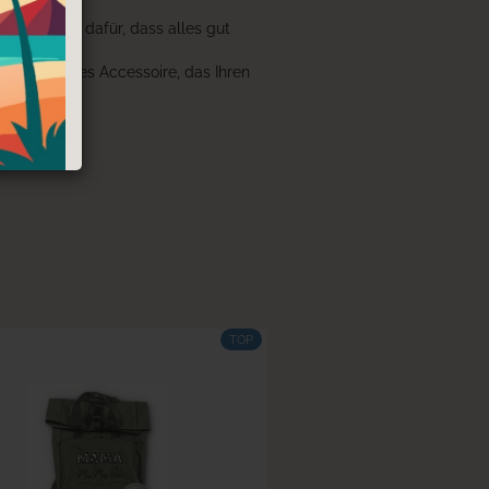
ils sorgen dafür, dass alles gut
 ein stilvolles Accessoire, das Ihren
TOP