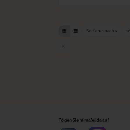
Sortieren nach
pr
Sortieren nach
16
1
Folgen Sie mimafelida auf