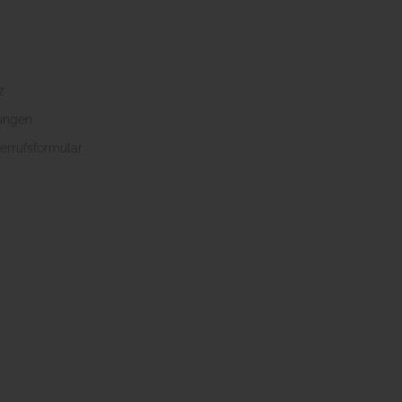
z
ungen
errufsformular