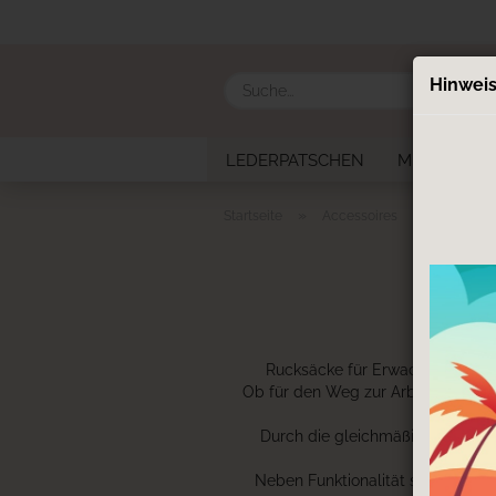
Hinweis
LEDERPATSCHEN
MUTTER KIN
»
»
Startseite
Accessoires
Taschen
Rucks
Rucksäcke für Erwachsene sind v
Ob für den Weg zur Arbeit, einen 
Durch die gleichmäßige Gewichts
Neben Funktionalität spielt auch