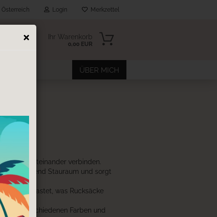
Österreich
Login
Merkzettel
Ihr Warenkorb
0,00 EUR
EITERE
ÜBER MICH
Reisen
es Design miteinander verbinden.
n?
tet ausreichend Stauraum und sorgt
en wird entlastet, was Rucksäcke
 sind in verschiedenen Farben und