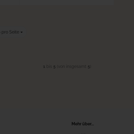
o Seite
 pro Seite
1
bis
5
(von insgesamt
5
)
Mehr über...