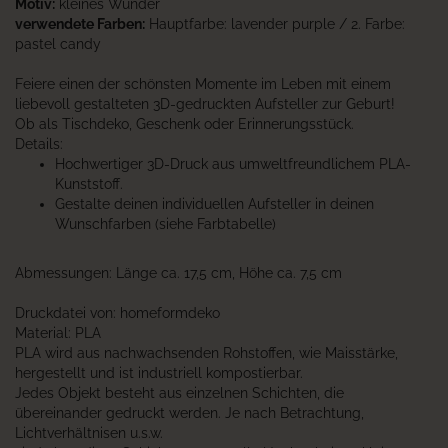
Motiv:
kleines Wunder
verwendete Farben:
Hauptfarbe: lavender purple / 2. Farbe:
pastel candy
Feiere einen der schönsten Momente im Leben mit einem
liebevoll gestalteten 3D-gedruckten Aufsteller zur Geburt!
Ob als Tischdeko, Geschenk oder Erinnerungsstück.
Details:
Hochwertiger 3D-Druck aus umweltfreundlichem PLA-
Kunststoff.
Gestalte deinen individuellen Aufsteller in deinen
Wunschfarben (siehe Farbtabelle)
Abmessungen: Länge ca. 17,5 cm, Höhe ca. 7,5 cm
Druckdatei von: homeformdeko
Material: PLA
PLA wird aus nachwachsenden Rohstoffen, wie Maisstärke,
hergestellt und ist industriell kompostierbar.
Jedes Objekt besteht aus einzelnen Schichten, die
übereinander gedruckt werden. Je nach Betrachtung,
Lichtverhältnisen u.s.w.