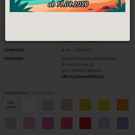
TOP
Art.Nr.:
3D-Druck-kleines Wunder-bitte
wählen-bitte wählen
Lieferzeit:
ca. 2 Wochen
Hersteller:
Daniela Heindl (mimafelida)
Wienerstraße 41
3702 Niederrußbach
office@mimafelida.at
Hauptfarbe:
bitte wählen