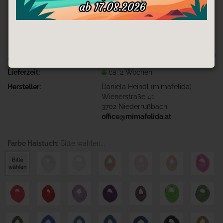
TOP
Art.Nr.:
Hals1-Reh-Blumen
Lieferzeit:
ca. 2 Wochen
Hersteller:
Daniela Heindl (mimafelida)
Wienerstraße 41
3702 Niederrußbach
office@mimafelida.at
Farbe Halstuch:
Bitte wählen...