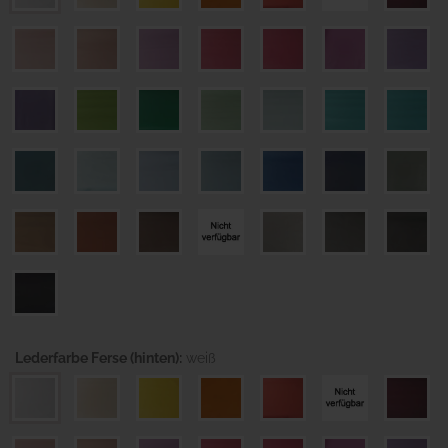
Lederfarbe Ferse (hinten):
weiß