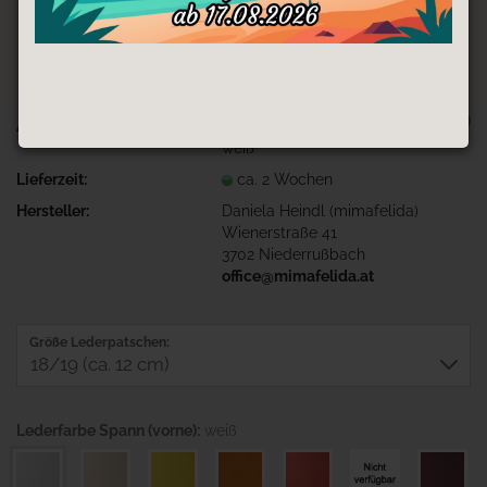
TOP
Art.Nr.:
Fliegenpilz-Pat1-SP-weiß-FE-
weiß
Lieferzeit:
ca. 2 Wochen
Hersteller:
Daniela Heindl (mimafelida)
Wienerstraße 41
3702 Niederrußbach
office@mimafelida.at
Größe Lederpatschen:
Lederfarbe Spann (vorne):
weiß