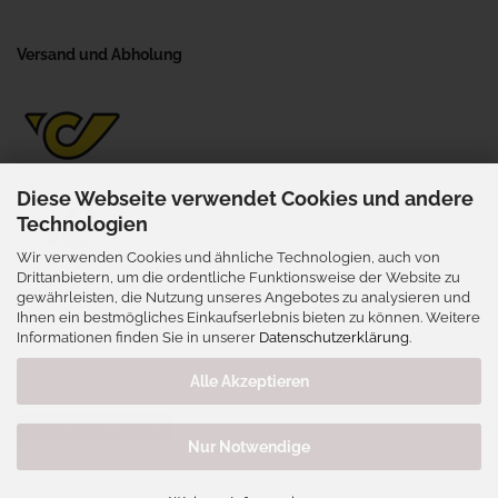
Versand und Abholung
Diese Webseite verwendet Cookies und andere
Technologien
Wir verwenden Cookies und ähnliche Technologien, auch von
Selbstabholung
Drittanbietern, um die ordentliche Funktionsweise der Website zu
gewährleisten, die Nutzung unseres Angebotes zu analysieren und
Wienerstraße 41, 3702 Niederrußbach
Ihnen ein bestmögliches Einkaufserlebnis bieten zu können. Weitere
nur nach vorheriger Terminabsprache
Informationen finden Sie in unserer
Datenschutzerklärung
.
Alle Akzeptieren
Vertrag widerrufen
Nur Notwendige
Webshop erstellen
mit Gambio.de © 2026