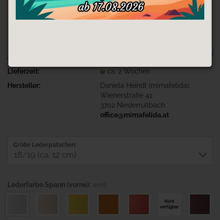
TOP
Art.Nr.:
Pinguin-Pat1-SP-weiß-FE-weiß
Lieferzeit:
ca. 2 Wochen
Hersteller:
Daniela Heindl (mimafelida)
Wienerstraße 41
3702 Niederrußbach
office@mimafelida.at
Größe Lederpatschen:
Lederfarbe Spann (vorne):
weiß