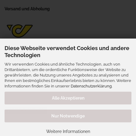
Versand und Abholung
Diese Webseite verwendet Cookies und andere
Technologien
Wir verwenden Cookies und ähnliche Technologien, auch von
Selbstabholung
Drittanbietern, um die ordentliche Funktionsweise der Website zu
gewährleisten, die Nutzung unseres Angebotes zu analysieren und
Wienerstraße 41, 3702 Niederrußbach
Ihnen ein bestmögliches Einkaufserlebnis bieten zu können. Weitere
nur nach vorheriger Terminabsprache
Informationen finden Sie in unserer
Datenschutzerklärung
.
Alle Akzeptieren
Vertrag widerrufen
Nur Notwendige
Webshop erstellen
mit Gambio.de © 2026
Weitere Informationen