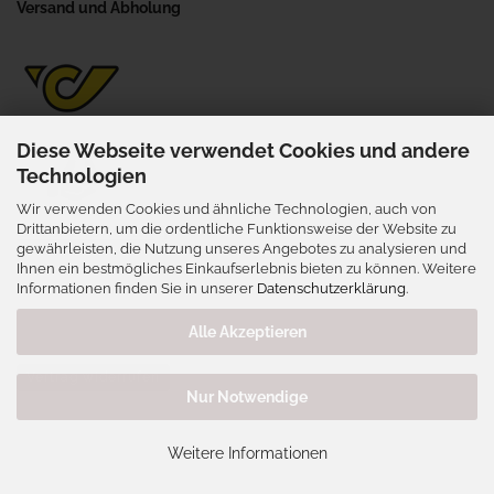
Versand und Abholung
Diese Webseite verwendet Cookies und andere
Technologien
Wir verwenden Cookies und ähnliche Technologien, auch von
Selbstabholung
Drittanbietern, um die ordentliche Funktionsweise der Website zu
gewährleisten, die Nutzung unseres Angebotes zu analysieren und
Wienerstraße 41, 3702 Niederrußbach
Ihnen ein bestmögliches Einkaufserlebnis bieten zu können. Weitere
nur nach vorheriger Terminabsprache
Informationen finden Sie in unserer
Datenschutzerklärung
.
Alle Akzeptieren
Vertrag widerrufen
Nur Notwendige
Webshop erstellen
mit Gambio.de © 2026
Weitere Informationen