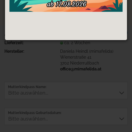
TOP
Art.Nr.:
MKV-kleines-Wunder
Lieferzeit:
ca. 2 Wochen
Hersteller:
Daniela Heindl (mimafelida)
Wienerstraße 41
3702 Niederrußbach
office@mimafelida.at
Mutterkindpass Name:
Mutterkindpass Geburtsdatum: