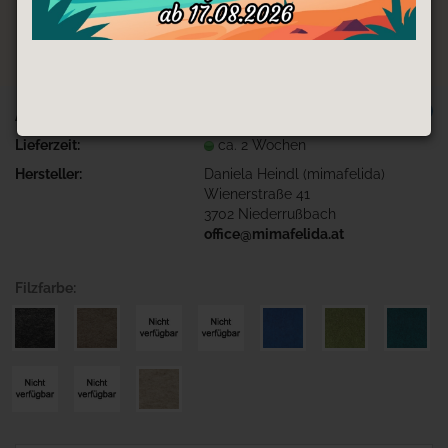
TOP
Art.Nr.:
SPV-Boho-Fuchs
Lieferzeit:
ca. 2 Wochen
Hersteller:
Daniela Heindl (mimafelida)
Wienerstraße 41
3702 Niederrußbach
office@mimafelida.at
Filzfarbe: