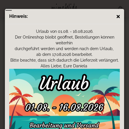
Hinweis:
ERWACHSENEN KAPPE - GERADER
Urlaub von 01.08. - 16.08.2026.
SCHIRM WUNSCHMOTIV
Der Onlineshop bleibt geöffnet, Bestellungen können
weiterhin
durchgeführt werden und werden nach dem Urlaub,
ab dem 17.08.2026 bearbeitet.
Auf Kappen können Motive, Logos oder Schriftzüge gestickt
Bitte beachte, dass sich dadurch die Lieferzeit verlängert.
werden.
Alles Liebe, Eure Daniela
Individuell und personalisiert für dich bestickt.
Du hast dein Wunschmotiv nicht gefunden?
Kontaktiere
mich bitte, und wir erstellen
gemeinsam, die für dich passende Kappe.
Nach erfolgreicher Auswahl, kann dieses, unter dieser
Kategorie, von dir bestellt werden!
Sortieren nach
pro Seite
Sortieren nach
16 pro Seite