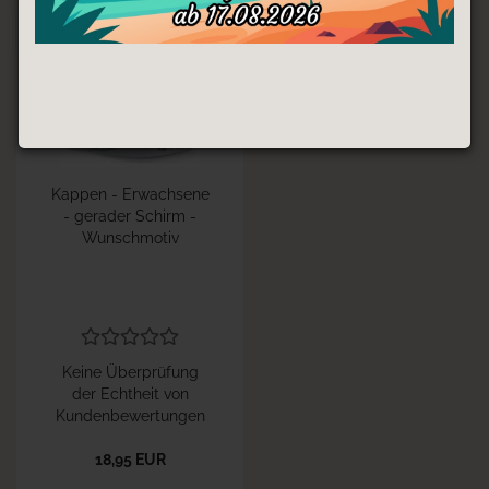
1
Kappen - Erwachsene
- gerader Schirm -
Wunschmotiv
Keine Überprüfung
der Echtheit von
Kundenbewertungen
18,95 EUR