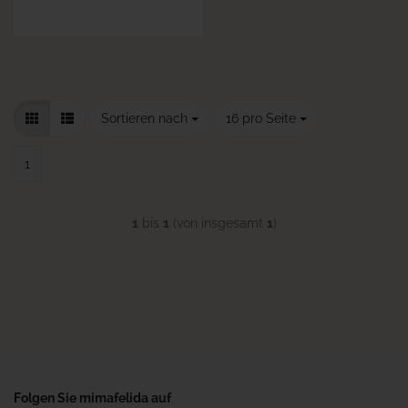
Sortieren nach
pro Seite
Sortieren nach
16 pro Seite
1
1
bis
1
(von insgesamt
1
)
Folgen Sie mimafelida auf