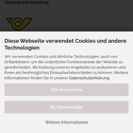
Versand und Abholung
Diese Webseite verwendet Cookies und andere
Technologien
Wir verwenden Cookies und ähnliche Technologien, auch von
Selbstabholung
Drittanbietern, um die ordentliche Funktionsweise der Website zu
gewährleisten, die Nutzung unseres Angebotes zu analysieren und
Wienerstraße 41, 3702 Niederrußbach
Ihnen ein bestmögliches Einkaufserlebnis bieten zu können. Weitere
nur nach vorheriger Terminabsprache
Informationen finden Sie in unserer
Datenschutzerklärung
.
Alle Akzeptieren
Vertrag widerrufen
Nur Notwendige
Webshop erstellen
mit Gambio.de © 2026
Weitere Informationen