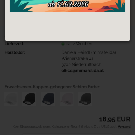
Art.Nr.:
EK-gerade-Wunsch
Lieferzeit:
ca. 2 Wochen
Hersteller:
Daniela Heindl (mimafelida)
Wienerstraße 41
3702 Niederrußbach
office@mimafelida.at
Erwachsenen-Kappen-gebogener Schirm Farbe:
18,95 EUR
Kein Steuerausweis gem. Kleinuntern.-Reg. § 6 Abs. 1 Z 27 UStG zzgl.
Versand