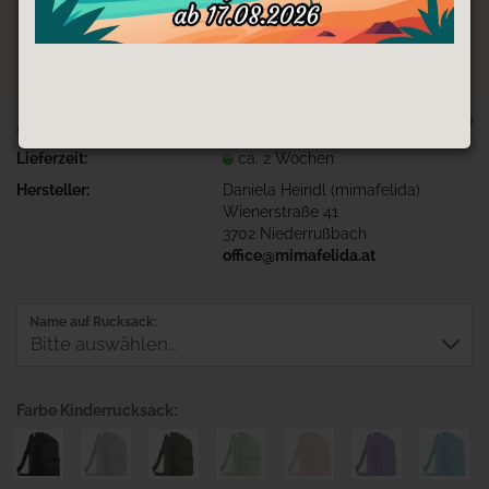
TOP
Art.Nr.:
Ruck-Fuchs
Lieferzeit:
ca. 2 Wochen
Hersteller:
Daniela Heindl (mimafelida)
Wienerstraße 41
3702 Niederrußbach
office@mimafelida.at
Name auf Rucksack:
Farbe Kinderrucksack: