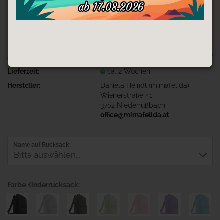
TOP
Art.Nr.:
Ruck-Fußballmädchen
Lieferzeit:
ca. 2 Wochen
Hersteller:
Daniela Heindl (mimafelida)
Wienerstraße 41
3702 Niederrußbach
office@mimafelida.at
Name auf Rucksack:
Farbe Kinderrucksack: