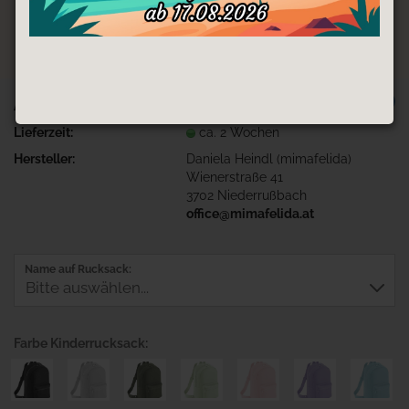
TOP
Art.Nr.:
Ruck-Hase
Lieferzeit:
ca. 2 Wochen
Hersteller:
Daniela Heindl (mimafelida)
Wienerstraße 41
3702 Niederrußbach
office@mimafelida.at
Name auf Rucksack:
Farbe Kinderrucksack: